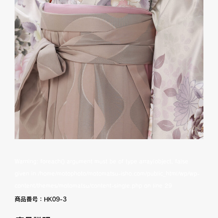
Warning
: foreach() argument must be of type array|object, false
given in
/home/motophoto/motomatsu-isho.com/public_html/wp/wp-
content/themes/motomatsu/content-single.php
on line
29
商品番号：
HK09-3