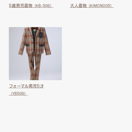
5歳男児着物
大人着物
（KB-506）
（KIMONO05）
フォーマル男児5才
（YB506）