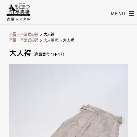
MENU
卒園・卒業式の袴
> 大人袴
卒園・卒業式の袴
>
大人用袴
> 大人袴
大人袴
（商品番号：H-17）