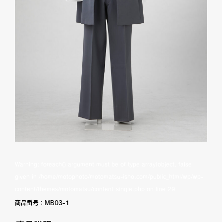
Warning
: foreach() argument must be of type array|object, false
given in
/home/motophoto/motomatsu-isho.com/public_html/wp/wp-
content/themes/motomatsu/content-single.php
on line
29
商品番号：
MB03-1