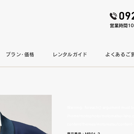
営業時間10:
プラン・価格
レンタルガイド
よくあるご
Warning
: foreach() argument must be 
/home/motophoto/motomatsu-isho.c
content/themes/motomatsu/content-