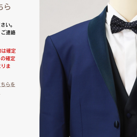
ちら
ださい。
りご連絡
約は確定
日の確定
なりま
こちらを
）