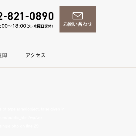
お問い合わせ
00〜18:00
（火・水曜日定休）
質問
アクセス
of type array|object, false given in
om/public_html/wp/wp-
single.php
on line
29