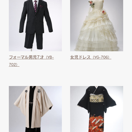
フォーマル男児7才
女児ドレス
（YB-
（YG-706）
702）