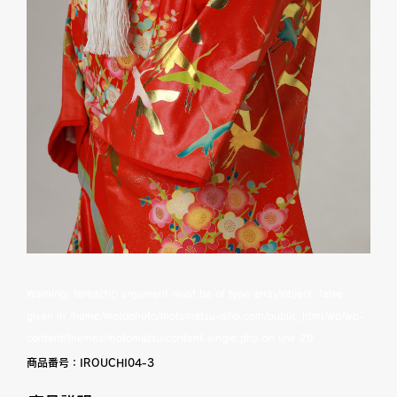
Warning
: foreach() argument must be of type array|object, false
given in
/home/motophoto/motomatsu-isho.com/public_html/wp/wp-
content/themes/motomatsu/content-single.php
on line
29
商品番号：
IROUCHI04-3