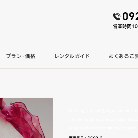
営業時間10:
プラン・価格
レンタルガイド
よくあるご
Warning
: foreach() argument must be 
/home/motophoto/motomatsu-isho.c
content/themes/motomatsu/content-