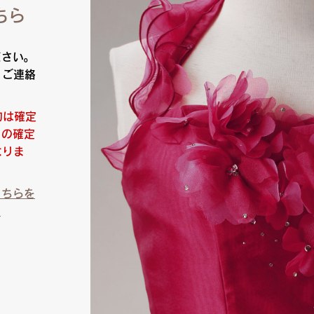
ちら
ださい。
りご連絡
約は確定
日の確定
なりま
こちらを
）