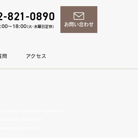
お問い合わせ
00〜18:00
（火・水曜日定休）
質問
アクセス
of type array|object, false given in
om/public_html/wp/wp-
single.php
on line
29