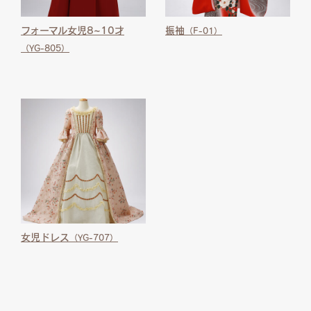
フォーマル女児8~10才
振袖
（F-01）
（YG-805）
女児ドレス
（YG-707）