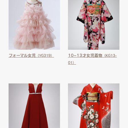
フォーマル女児
10~13才女児着物
（YG319）
（KG13-
01）