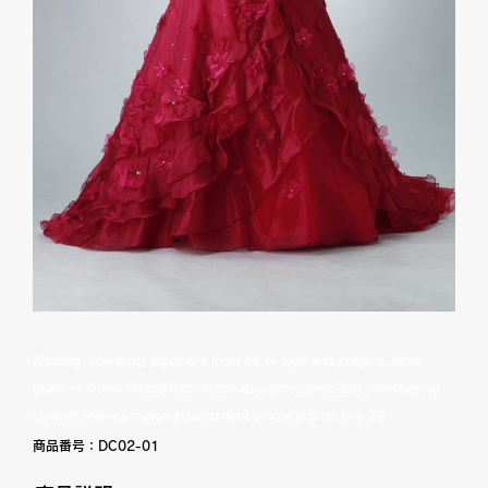
Warning
: foreach() argument must be of type array|object, false
given in
/home/motophoto/motomatsu-isho.com/public_html/wp/wp-
content/themes/motomatsu/content-single.php
on line
29
商品番号：
DC02-01