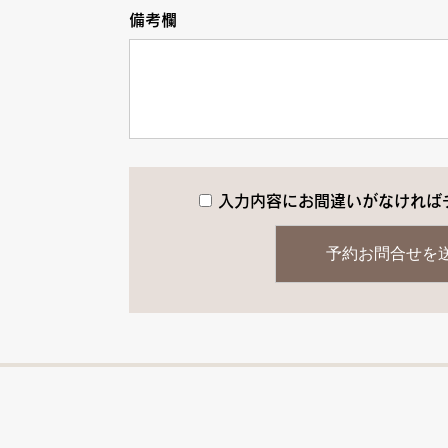
備考欄
入力内容にお間違いがなければ