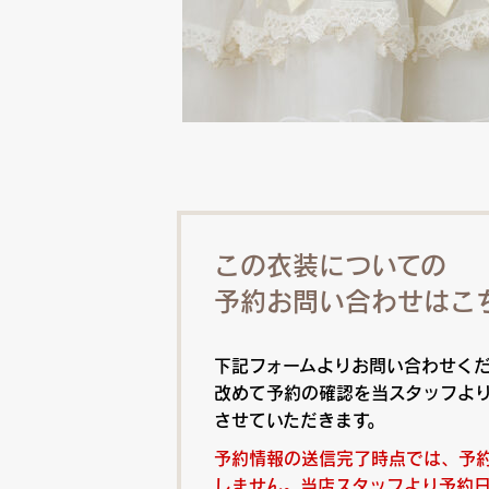
この衣装についての
予約お問い合わせはこ
下記フォームよりお問い合わせく
改めて予約の確認を当スタッフよ
させていただきます。
予約情報の送信完了時点では、予
しません。当店スタッフより予約