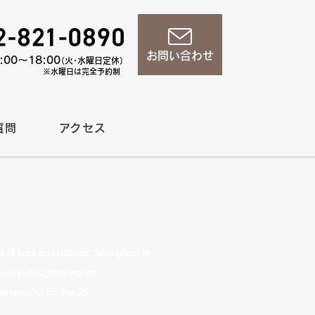
お問い合わせ
00〜18:00
（火・水曜日定休）
※水曜日は完全予約制
質問
アクセス
of type array|object, false given in
om/public_html/wp/wp-
single.php
on line
29