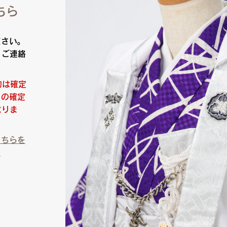
ちら
ださい。
りご連絡
約は確定
日の確定
なりま
こちらを
）