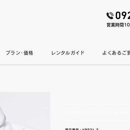
営業時間10:
プラン・価格
レンタルガイド
よくあるご
Warning
: foreach() argument must be 
/home/motophoto/motomatsu-isho.c
content/themes/motomatsu/content-