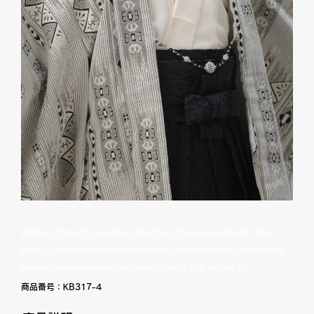
Warning
: foreach() argument must be of type array|object, false
given in
/home/motophoto/motomatsu-isho.com/public_html/wp/wp-
content/themes/motomatsu/content-single.php
on line
29
商品番号：
KB317-4