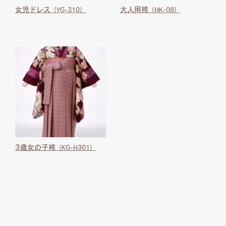
女児ドレス
大人用袴
（YG-310）
（HK-08）
3歳女の子袴
（KG-H301）