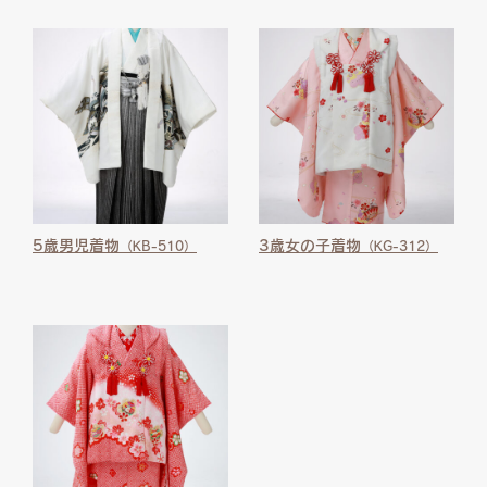
5歳男児着物
3歳女の子着物
（KB-510）
（KG-312）