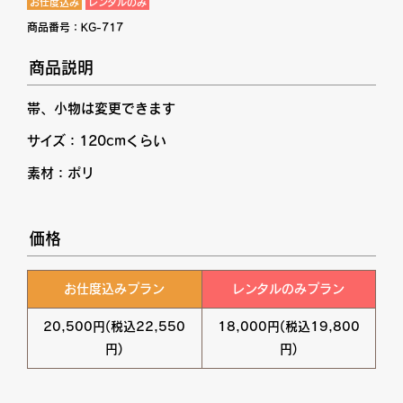
お仕度込み
レンタルのみ
商品番号：
KG-717
商品説明
帯、小物は変更できます
サイズ：120cmくらい
素材：ポリ
価格
お仕度込みプラン
レンタルのみプラン
20,500円(税込22,550
18,000円(税込19,800
円)
円)