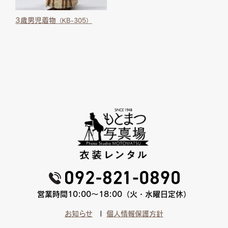
3歳男児着物
（KB-305）
営業時間10:00〜18:00（火・水曜日定休）
お知らせ
個人情報保護方針