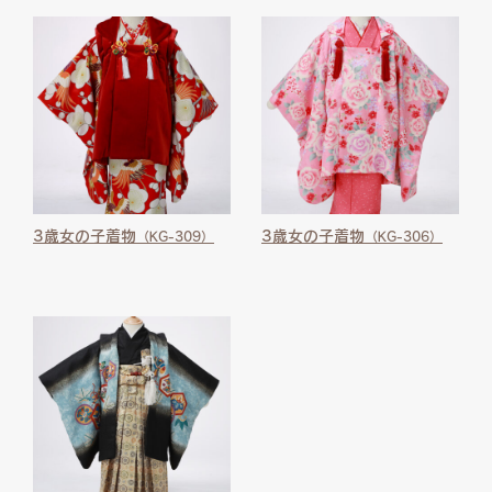
3歳女の子着物
3歳女の子着物
（KG-309）
（KG-306）