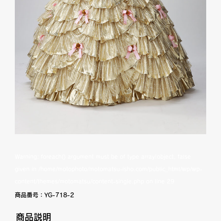
Warning
: foreach() argument must be of type array|object, false
given in
/home/motophoto/motomatsu-isho.com/public_html/wp/wp-
content/themes/motomatsu/content-single.php
on line
29
商品番号：
YG-718-2
商品説明