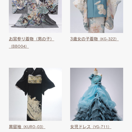
お宮参り着物（男の子）
3歳女の子着物
（KG-322）
（BBO04）
黒留袖
女児ドレス
（KURO-03）
（YG-711）