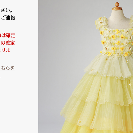
ださい。
りご連絡
約は確定
日の確定
なりま
こちらを
）