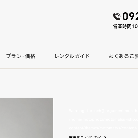
営業時間10:
プラン・価格
レンタルガイド
よくあるご
Warning
: foreach() argument must be 
/home/motophoto/motomatsu-isho.c
content/themes/motomatsu/content-