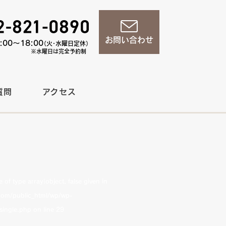
お問い合わせ
00〜18:00
（火・水曜日定休）
※水曜日は完全予約制
質問
アクセス
of type array|object, false given in
om/public_html/wp/wp-
single.php
on line
29