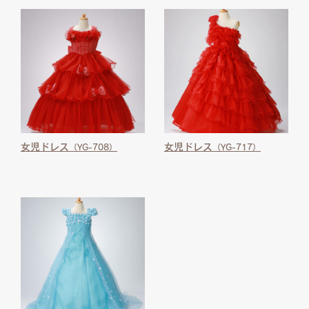
女児ドレス
女児ドレス
（YG-708）
（YG-717）