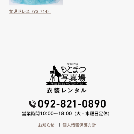
女児ドレス
（YG-714）
営業時間10:00〜18:00（火・水曜日定休）
お知らせ
個人情報保護方針