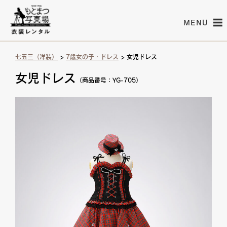
MENU
七五三（洋装）
>
7歳女の子・ドレス
> 女児ドレス
女児ドレス
（商品番号：YG-705）