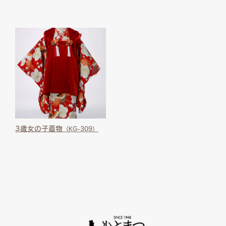
3歳女の子着物
（KG-309）