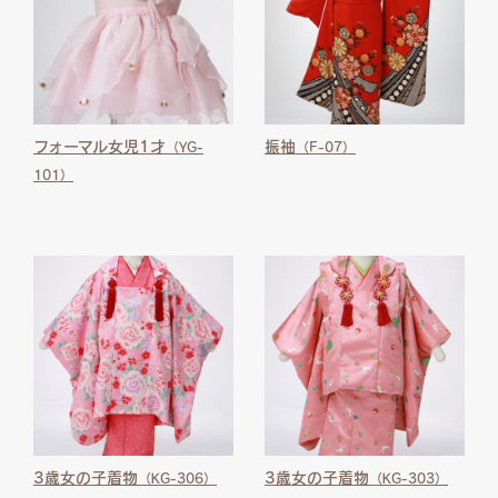
フォーマル女児1才
振袖
（YG-
（F-07）
101）
3歳女の子着物
3歳女の子着物
（KG-306）
（KG-303）