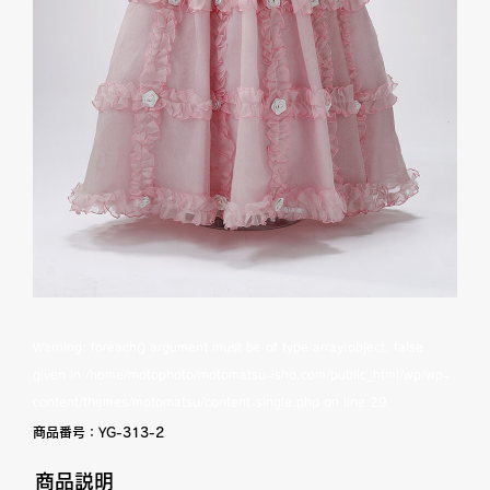
Warning
: foreach() argument must be of type array|object, false
given in
/home/motophoto/motomatsu-isho.com/public_html/wp/wp-
content/themes/motomatsu/content-single.php
on line
29
商品番号：
YG-313-2
商品説明