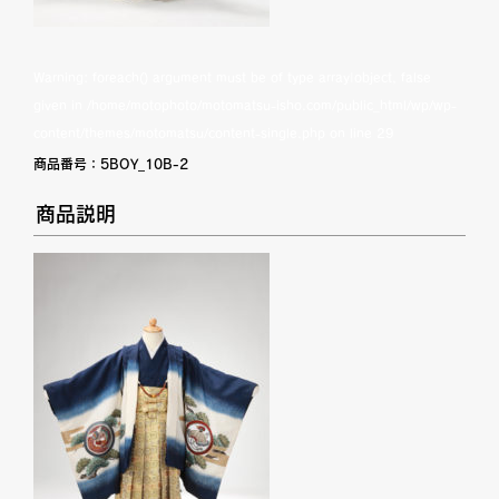
Warning
: foreach() argument must be of type array|object, false
given in
/home/motophoto/motomatsu-isho.com/public_html/wp/wp-
content/themes/motomatsu/content-single.php
on line
29
商品番号：
5BOY_10B-2
商品説明