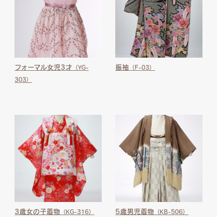
フォーマル女児3才
振袖
（YG-
（F-03）
303）
3歳女の子着物
5歳男児着物
（KG-316）
（KB-506）