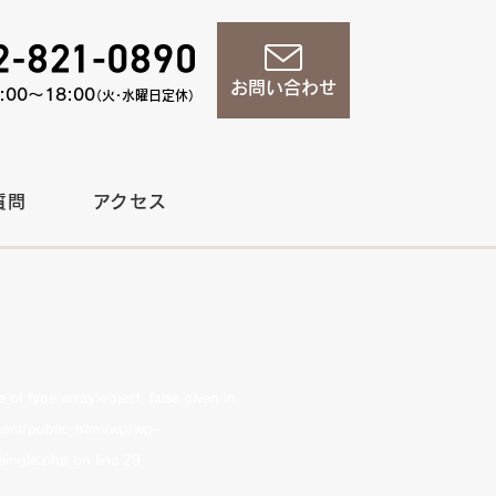
お問い合わせ
00〜18:00
（火・水曜日定休）
質問
アクセス
of type array|object, false given in
om/public_html/wp/wp-
single.php
on line
29