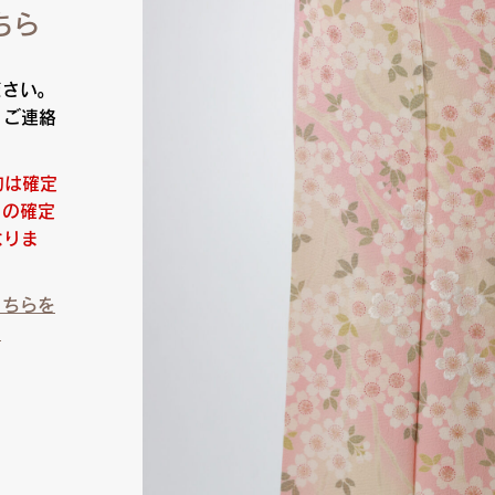
ちら
ださい。
りご連絡
約は確定
日の確定
なりま
こちらを
）