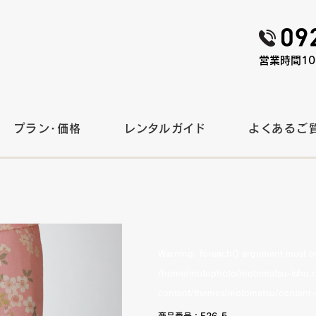
営業時間10:
プラン・価格
レンタルガイド
よくあるご
Warning
: foreach() argument must be 
/home/motophoto/motomatsu-isho.c
content/themes/motomatsu/content-